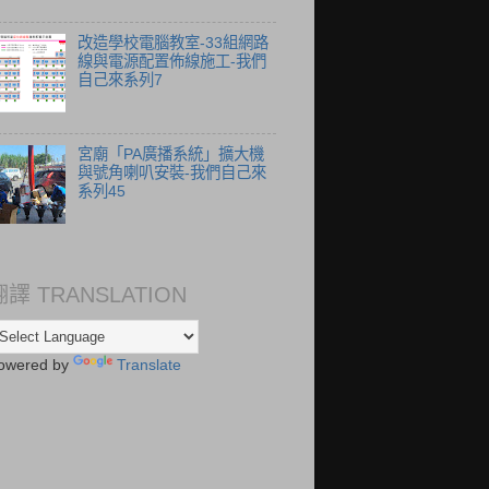
改造學校電腦教室-33組網路
線與電源配置佈線施工-我們
自己來系列7
宮廟「PA廣播系統」擴大機
與號角喇叭安裝-我們自己來
系列45
翻譯 TRANSLATION
owered by
Translate