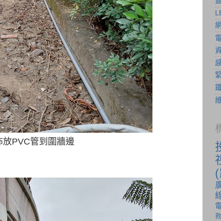
L
佈放PVC管到圍牆邊