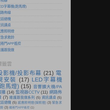
監視器
ED字幕機(跑馬燈)
網路佈線
電話總機
資訊講桌
感應照明燈
緊急求救鈴
鐵捲門APP遙控
維護跟我做
標籤雲
投影機/投影布幕
(21)
電
視安裝
(17)
LED字幕機
(跑馬燈)
(15)
音響擴大機/PA
廣播
(14)
監視器CCTV
(11)
網路佈
線
(7)
維護跟我做系列
(5)
資訊講桌
(5)
電話總機
(5)
感應照明燈(探照燈)
(3)
緊急求
救鈴
(3)
鐵捲門APP遙控
(1)