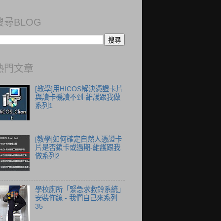
搜尋BLOG
熱門文章
[教學]用HICOS解決憑證卡片
與讀卡機讀不到-維護跟我做
系列1
[教學]如何確定自然人憑證卡
片是否鎖卡或過期-維護跟我
做系列2
學校廁所「緊急求救鈴系統」
安裝佈線 - 我們自己來系列
35