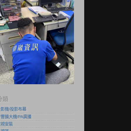
分類
投影機/投影布幕
響擴大機/PA廣播
電視安裝