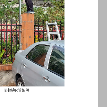
圍牆邊R管架設