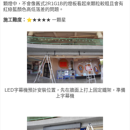
顆燈中，不會像舊式2R1G1B的燈板看起來顆粒較粗且會有
紅綠藍顏色高低落差的問題。
⭐
施工難度：
★★★★ 一顆星
LED字幕機預計安裝位置，先在牆面上打上固定鐵架，準備
上字幕機